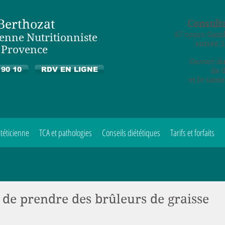
 Berthozat
Consulta
67 cours Gamb
ienne Nutritionniste
entrée 1
n Provence
Ouvert du
 90 10
RDV EN LIGNE
de 
et le same
téticienne
TCA et pathologies
Conseils diététiques
Tarifs et forfaits
z de prendre des brûleurs de graisse