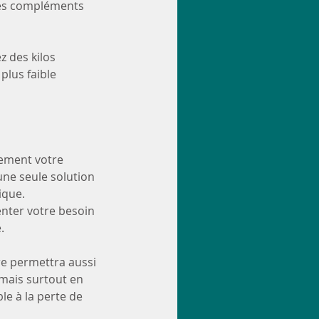
ces compléments 
z des kilos 
plus faible 
ement votre 
une seule solution 
ique. 
nter votre besoin 
.
re permettra aussi 
mais surtout en 
e à la perte de 