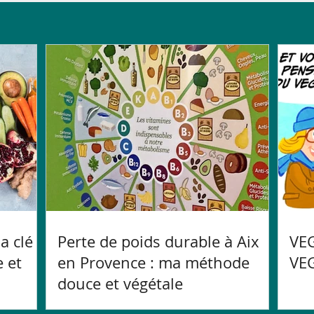
la clé
Perte de poids durable à Aix
VEG
 et
en Provence : ma méthode
VEG
douce et végétale