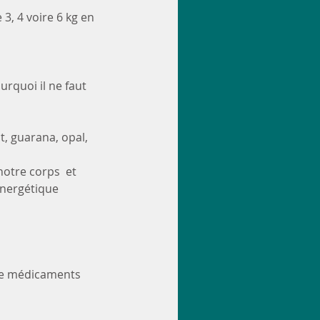
, 4 voire 6 kg en 
quoi il ne faut 
t, guarana, opal, 
otre corps  et 
énergétique 
e de médicaments