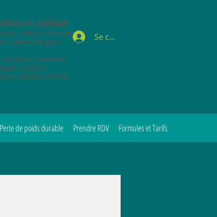
tion au cabinet
etta - Aix-en-Provence
Se connecter
0, la tour d'Aygosi
 lundi au vendredi
09h00 à 20h00
di de 09h00 à 12h00
Perte de poids durable
Prendre RDV
Formules et Tarifs