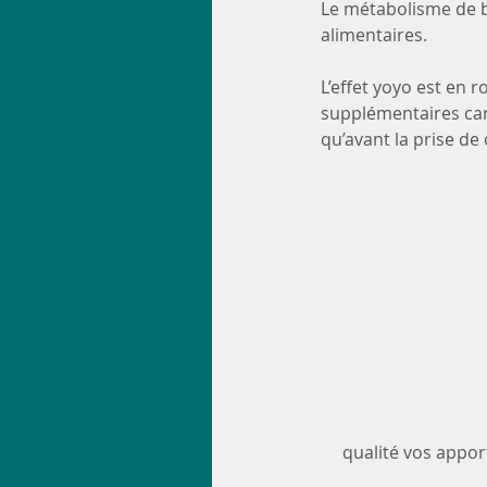
Le métabolisme de b
alimentaires.
L’effet yoyo est en 
supplémentaires car 
qu’avant la prise de
qualité vos appor