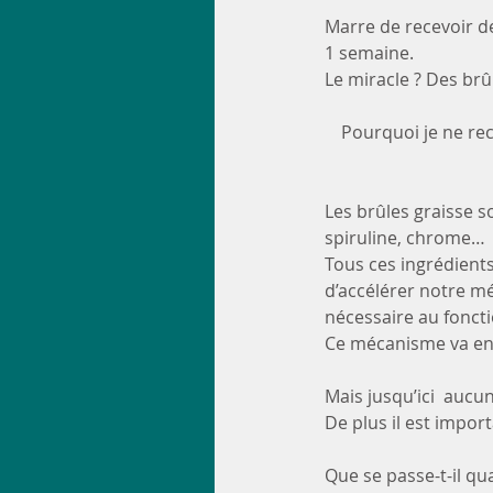
Marre de recevoir de
1 semaine.
Le miracle ? Des brûl
Pourquoi je ne re
Les brûles graisse s
spiruline, chrome…
Tous ces ingrédient
d’accélérer notre mé
nécessaire au fonct
Ce mécanisme va entr
Mais jusqu’ici  aucun
De plus il est impor
Que se passe-t-il qu