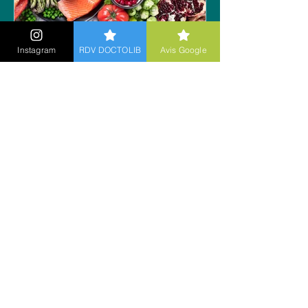
Instagram
RDV DOCTOLIB
Avis Google
L’équilibre alimentaire : la
clé d’une alimentation
saine et durable