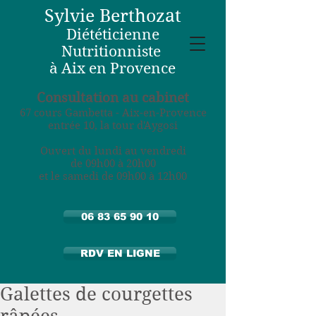
Sylvie Berthozat
Diététicienne
Nutritionniste
à Aix en Provence
Consultation au cabinet
67 cours Gambetta - Aix-en-Provence
entrée 10, la tour d'Aygosi
Ouvert du lundi au vendredi
de 09h00 à 20h00
et le samedi de 09h00 à 12h00
06 83 65 90 10
RDV EN LIGNE
Galettes de courgettes