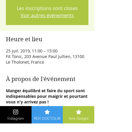
Les inscriptions sont closes
Voir autres événements
Heure et lieu
25 juil. 2019, 11:00 – 15:00
Fit Tonic, 203 Avenue Paul Jullien, 13100
Le Tholonet, France
À propos de l'événement
Manger équilibré et faire du sport sont
indispensables pour maigrir et pourtant
vous n'y arrivez pas !
Venez
découvrir les 4 facteurs limitants
sur
lesquels vous pourrez agir de façon
efficace et durable au contraire des
Instagram
RDV DOCTOLIB
Avis Google
régimes à la mode. Ces 4 facteurs vont
vous permettre de mieux comprendre les