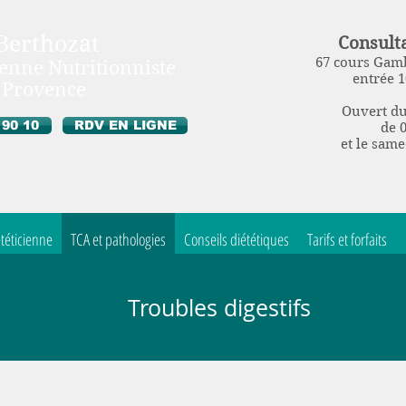
 Berthozat
Consulta
67 cours Gamb
ienne Nutritionniste
entrée 1
n Provence
Ouvert du
 90 10
RDV EN LIGNE
de 
et le same
téticienne
TCA et pathologies
Conseils diététiques
Tarifs et forfaits
Troubles digestifs