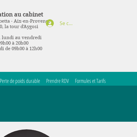
tion au cabinet
etta - Aix-en-Provence
Se connecter
0, la tour d'Aygosi
 lundi au vendredi
09h00 à 20h00
di de 09h00 à 12h00
Perte de poids durable
Prendre RDV
Formules et Tarifs