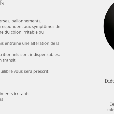
fs
verses, ballonnements,
 correspondent aux symptômes de
 du côlon irritable ou
is entraîne une altération de la
tritionnels sont indispensables:
 transit.
ilibré vous sera prescrit:
Diét
iments irritants
es
Ce
.
mic