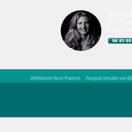
Sylvie
Diététic
à Aix e
06 83 65
Diététicienne Aix en Provence
Pourquoi consulter une dié