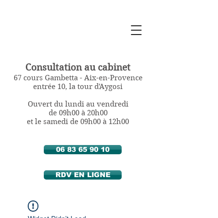
Sylvie Berthozat
Diététicienne
Nutritionniste
à Aix en Provence
Consultation au cabinet
67 cours Gambetta - Aix-en-Provence
entrée 10, la tour d'Aygosi
Ouvert du lundi au vendredi
de 09h00 à 20h00
et le samedi de 09h00 à 12h00
06 83 65 90 10
RDV EN LIGNE