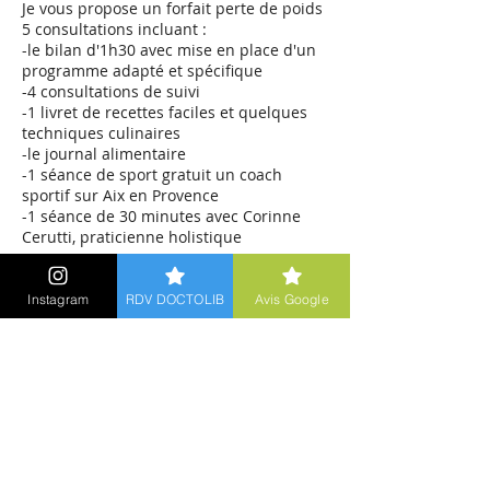
Je vous propose un forfait perte de poids
5 consultations incluant :
-le bilan d'1h30 avec mise en place d'un
programme adapté et spécifique
-4 consultations de suivi
-1 livret de recettes faciles et quelques
techniques culinaires
-le journal alimentaire
-1 séance de sport gratuit un coach
sportif sur Aix en Provence
-1 séance de 30 minutes avec Corinne
Cerutti, praticienne holistique
Instagram
RDV DOCTOLIB
Avis Google
Coordonnées
67 cours gambetta, Tour d'Aygosi entrée
10, Aix en Provence, U 13100, FRA
+ 0683659010
sylvie-berthozat@outlook.fr