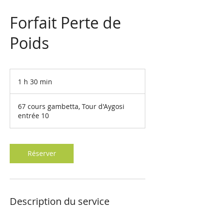
Forfait Perte de
Poids
1 h 30 min
1
3
0
67 cours gambetta, Tour d'Aygosi
m
entrée 10
i
n
Réserver
Description du service