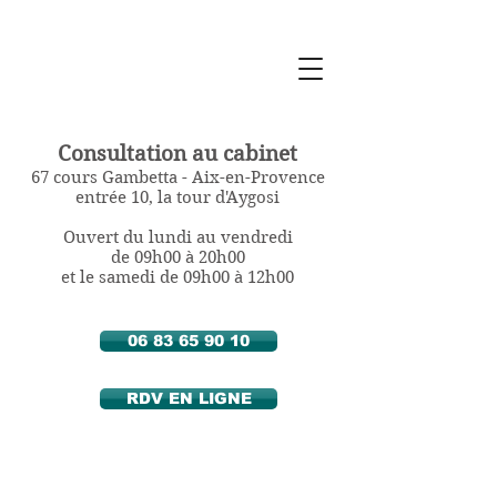
Sylvie Berthozat
Diététicienne
Nutritionniste
à Aix en Provence
Consultation au cabinet
67 cours Gambetta - Aix-en-Provence
entrée 10, la tour d'Aygosi
Ouvert du lundi au vendredi
de 09h00 à 20h00
et le samedi de 09h00 à 12h00
06 83 65 90 10
RDV EN LIGNE