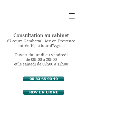
Sylvie Berthozat
Diététicienne
Nutritionniste
à Aix en Provence
Consultation au cabinet
67 cours Gambetta - Aix-en-Provence
entrée 10, la tour d'Aygosi
Ouvert du lundi au vendredi
de 09h00 à 20h00
et le samedi de 09h00 à 12h00
06 83 65 90 10
RDV EN LIGNE