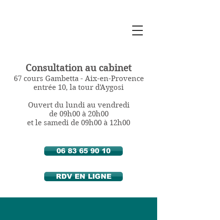
Sylvie Berthozat
Diététicienne
Nutritionniste
à Aix en Provence
Consultation au cabinet
67 cours Gambetta - Aix-en-Provence
entrée 10, la tour d'Aygosi
Ouvert du lundi au vendredi
de 09h00 à 20h00
et le samedi de 09h00 à 12h00
06 83 65 90 10
RDV EN LIGNE