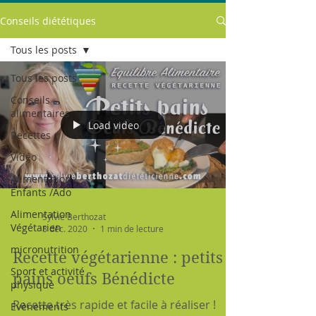
Conseils diététiques
Tous les posts
Tous les posts
Conseils
alimentaires
Load video
Recettes
Vidéo
Alimentation
Enfants /Ado
Alimentation
Sylvie Berthozat
Végétarien
8 déc. 2020
1 min de lecture
micronutrition
Recette végétarienne : petits
Sport et activité
pains oeufs Bénédicte
physique
Recette très rapide et facile à réaliser !
Evènements