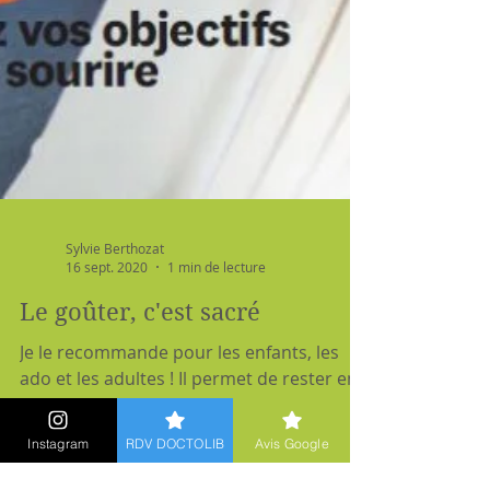
Sylvie Berthozat
16 sept. 2020
1 min de lecture
Le goûter, c'est sacré
Je le recommande pour les enfants, les
ado et les adultes ! Il permet de rester en
forme jusqu'au soir sans être tenter de
Instagram
RDV DOCTOLIB
Avis Google
grignoter.