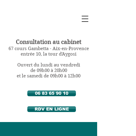
Sylvie Berthozat
Diététicienne
Nutritionniste
à Aix en Provence
Consultation au cabinet
67 cours Gambetta - Aix-en-Provence
entrée 10, la tour d'Aygosi
Ouvert du lundi au vendredi
de 09h00 à 20h00
et le samedi de 09h00 à 12h00
06 83 65 90 10
RDV EN LIGNE