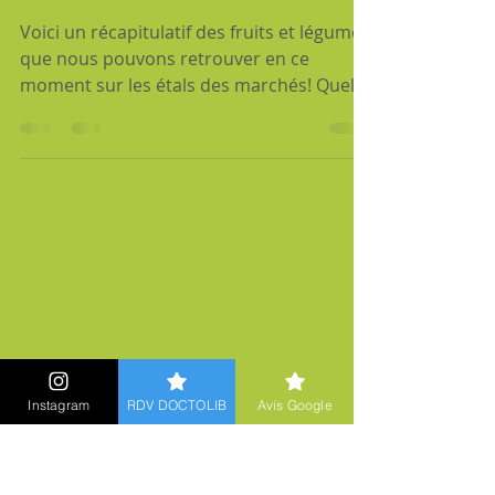
16 oct. 2018
2 min de lecture
Les fruits et légumes de
l'automne
Voici un récapitulatif des fruits et légumes
que nous pouvons retrouver en ce
moment sur les étals des marchés! Quels
sont les fruits...
Instagram
RDV DOCTOLIB
Avis Google